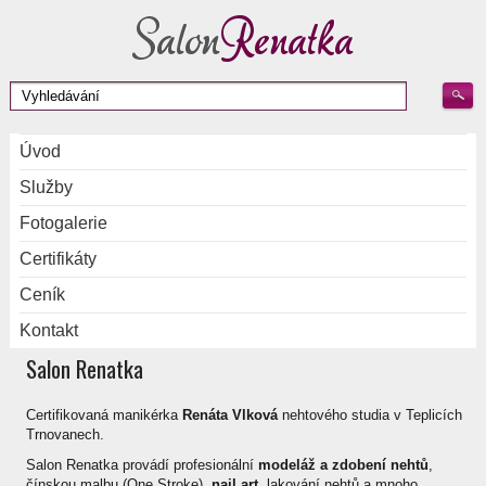
Úvod
Služby
Fotogalerie
Certifikáty
Ceník
Kontakt
Salon Renatka
Certifikovaná manikérka
Renáta Vlková
nehtového studia v Teplicích
Trnovanech.
Salon Renatka provádí profesionální
modeláž a zdobení nehtů
,
čínskou malbu (One Stroke),
nail art
, lakování nehtů a mnoho