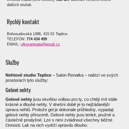
dalších služeb.
Rychlý kontakt
Bohosudovská 1486, 415 01 Teplice
TELEFON:
774 434 499
EMAIL:
vlkovarenata@email.cz
Služby
Nehtové studio Teplice
– Salon Renatka – nabízí ve svých
prostorách tyto služby:
Gelové nehty
Gelové nehty
jsou skvělou volbou pro ty, co chtějí mít stále
krásné a dlouhé nehty. V dnešní době je to nejžádanější
úprava nehtů. Protože gel je dokonale průhledný, vypadají
gelové nehty přirozeně. Gelové nehty jsou tenké, pružné a
částečně prodyšné. Lze s nimi zvládnout všechny běžné
činnosti. Lak na nich vydrží opravdu dlouho.