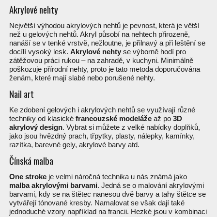
Akrylové nehty
Největší výhodou akrylových nehtů je pevnost, která je větší
než u gelových nehtů. Akryl působí na nehtech přirozeně,
nanáší se v tenké vrstvě, nežloutne, je přilnavý a při leštění se
docílí vysoký lesk.
Akrylové nehty
se výborně hodí pro
zátěžovou práci rukou – na zahradě, v kuchyni. Minimálně
poškozuje přírodní nehty, proto je tato metoda doporučována
ženám, které mají slabé nebo porušené nehty.
Nail art
Ke zdobení gelových i akrylových nehtů se využívají různé
techniky od klasické
francouzské modeláže
až po
3D
akrylový design
. Vybrat si můžete z velké nabídky doplňků,
jako jsou hvězdný prach, třpytky, plasty, nálepky, kamínky,
razítka, barevné gely, akrylové barvy atd.
Čínská malba
One stroke
je velmi náročná technika u nás známá jako
malba akrylovými barvami
. Jedná se o malování akrylovými
barvami, kdy se na štětec nanesou dvě barvy a tahy štětce se
vytvářejí tónované kresby. Namalovat se však dají také
jednoduché vzory například na francii. Hezké jsou v kombinaci